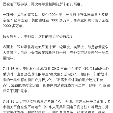
团被迫下场参战，再次将单量拉到前所未有的高度。
一项可供参考的事实是，整个 2024 年，外卖行业整体日单量大多稳
定在 1 亿单左右，美团往往在 7000 多万单，而淘宝闪购与饿了么在
2000 多万单。
短短数月，订单翻倍。这样的增长能否持续？
表面上，即时零售赛道似乎迎来新一轮爆发。实际上，却是存量竞争
大背景下，电商巨头依赖传统价格战手段，在外卖市场换来的一场单
量泡沫。
7 月 16 日，美团核心本地商业 CEO 王莆中在接受《晚点 LatePost》
采访时，直言这些暴涨的单量"绝大部分是泡沫"。他解释，补贴战带
来的外卖业态的新用户是极少的，"不需要点外卖的用户还是不会
点"，烧钱能够改变定价，但整体的消费规模却有边界，他呼吁行业回
归公平理性竞争。
7 月 18 日，市场监管总局约谈饿了么、美团、京东三家平台企业，要
求相关平台企业严格遵守《中华人民共和国电子商务法》等规定，并
落实主体责任、规范促销行为、理性参与竞争，构建消费者、商家、