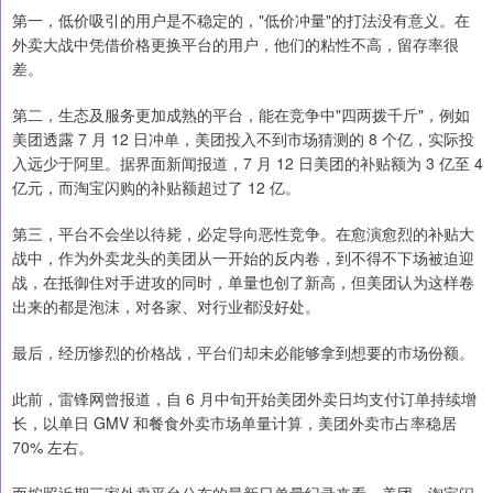
第一，低价吸引的用户是不稳定的，"低价冲量"的打法没有意义。在
外卖大战中凭借价格更换平台的用户，他们的粘性不高，留存率很
差。
第二，生态及服务更加成熟的平台，能在竞争中"四两拨千斤"，例如
美团透露 7 月 12 日冲单，美团投入不到市场猜测的 8 个亿，实际投
入远少于阿里。据界面新闻报道，7 月 12 日美团的补贴额为 3 亿至 4
亿元，而淘宝闪购的补贴额超过了 12 亿。
第三，平台不会坐以待毙，必定导向恶性竞争。在愈演愈烈的补贴大
战中，作为外卖龙头的美团从一开始的反内卷，到不得不下场被迫迎
战，在抵御住对手进攻的同时，单量也创了新高，但美团认为这样卷
出来的都是泡沫，对各家、对行业都没好处。
最后，经历惨烈的价格战，平台们却未必能够拿到想要的市场份额。
此前，雷锋网曾报道，自 6 月中旬开始美团外卖日均支付订单持续增
长，以单日 GMV 和餐食外卖市场单量计算，美团外卖市占率稳居
70% 左右。