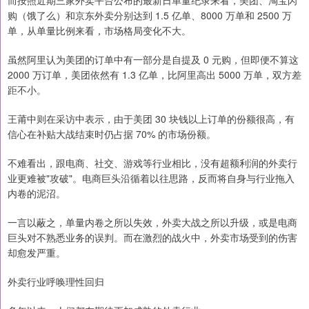
而按照近期三家外卖平台公布的最新日单量纪录来看，美团、淘宝闪
购（饿了么）和京东外卖分别达到 1.5 亿单、8000 万单和 2500 万
单，从单量比例来看，市场格局变化不大。
虽然阿里认为美团的订单中有一部分是自提及 0 元购，但即便不算这
2000 万订单，美团依然有 1.3 亿单，比阿里高出 5000 万单，双方差
距不小。
王莆中则在采访中表示，由于美团 30 块钱以上订单的份额很高，有
信心在补贴大战结束时仍占据 70% 的市场份额。
不难看出，跟电商、社交、游戏等行业相比，没有超额利润的外卖行
业更难被"攻破"。电商巨头沿循着以往思路，反而将自身与行业拖入
内卷的泥沼。
一言以蔽之，单量内卷之所以失效，外卖大战之所以升级，或是电商
巨头对不熟悉业务的误判。而在激烈的战火中，外卖市场受到的伤害
却愈发严重。
外卖行业呼唤理性回归