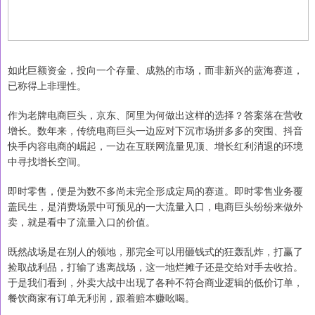
如此巨额资金，投向一个存量、成熟的市场，而非新兴的蓝海赛道，
已称得上非理性。
作为老牌电商巨头，京东、阿里为何做出这样的选择？答案落在营收
增长。数年来，传统电商巨头一边应对下沉市场拼多多的突围、抖音
快手内容电商的崛起，一边在互联网流量见顶、增长红利消退的环境
中寻找增长空间。
即时零售，便是为数不多尚未完全形成定局的赛道。即时零售业务覆
盖民生，是消费场景中可预见的一大流量入口，电商巨头纷纷来做外
卖，就是看中了流量入口的价值。
既然战场是在别人的领地，那完全可以用砸钱式的狂轰乱炸，打赢了
捡取战利品，打输了逃离战场，这一地烂摊子还是交给对手去收拾。
于是我们看到，外卖大战中出现了各种不符合商业逻辑的低价订单，
餐饮商家有订单无利润，跟着赔本赚吆喝。