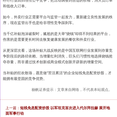
呼吁行业回归理性公平竞争，把活动调整到合适的价格，消灭负订单
和低收入订单。
如今，外卖行业正需要平台与监管一起发力，重新建立良性发展的秩
序，现在监管出手也是给非理性竞争踩刹车。
当千亿补贴泡沫破裂时，尴尬的是大举"烧钱"却得不到结果的平台，
伤害的是需要更长时间去恢复健康发展的餐饮和外卖行业。
从更深层次看，这场补贴大战反映的是中国互联网行业发展到存量竞
争阶段后的路径依赖。当增量红利消失，巨头们习惯性地选择烧钱抢
夺存量，而非通过技术创新或商业模式创新开辟新的增量空间。
当补贴的狂欢散场，愿意做"苦活累活"的企业短线免息配资炒股，才
能拥有最坚固的竞争优势。
杨帆证券提示：文章来自网络，不代表本站观点。
上一篇：
短线免息配资炒股 以军坦克首次进入代尔拜拉赫 展开地
面军事行动