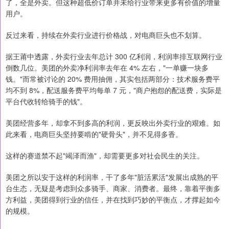
了，全是外卖。但这种超低价订单并未给行业带来更多有价值的增量
用户。
反过来看，持续在外卖行业进行价格战，对电商巨头也不划算。
据王莆中透露，外卖行业去年总计 300 亿利润，利润率排互联网行业
倒数几位。美团的外卖净利润率去年在 4% 左右，"一单赚一块多
钱。"而常被讨论的 20% 费用抽佣，其实包括两部分：技术服务费平
均不到 8%，配送服务费平均每单 7 元，"商户抱怨的配送费，实际是
平台代收转给骑手的钱"。
美团经营多年，却拿不到多高的利润，更反映出外卖行业的艰难。如
此来看，电商巨头坚持要啃的"硬骨头"，并不见得多香。
这样的赛道禁不起"竭泽而渔"，却需要更多对社会民生的关注。
美团之所以安于这样的利润率，干了多年"脏活累活"发展出成熟的平
台生态，无疑是考虑到众多骑手、商家、消费者。最终，靠着平衡多
方利益，美团得到行业的信任，并在找到巧妙的平衡点，才撑起如今
的规模。