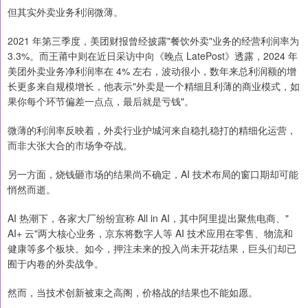
但其实外卖业务利润微薄。
2021 年第三季度，美团财报曾经披露"餐饮外卖"业务的经营利润率为
3.3%。而王莆中则在近日采访中向《晚点 LatePost》透露，2024 年
美团外卖业务净利润率在 4% 左右，波动很小，数年来总利润额的增
长更多来自规模增长，他表示"外卖是一个精细且利薄的商业模式，如
果你每个环节偏差一点点，最后就是亏钱"。
微薄的利润率反映着，外卖行业护城河来自稳扎稳打的精细化运营，
而非大张大合的市场争夺战。
另一方面，烧钱砸市场的结果尚不确定，AI 技术布局的窗口期却可能
悄然而逝。
AI 热潮下，各家大厂纷纷宣称 All in AI，其中阿里提出聚焦电商、"
AI+ 云"两大核心业务，京东将数字人等 AI 技术应用在零售、物流和
健康等多个板块。如今，押注未来的投入尚未开花结果，巨头们却已
囿于内卷的外卖战争。
然而，当技术创新被束之高阁，价格战的结果也不能如愿。