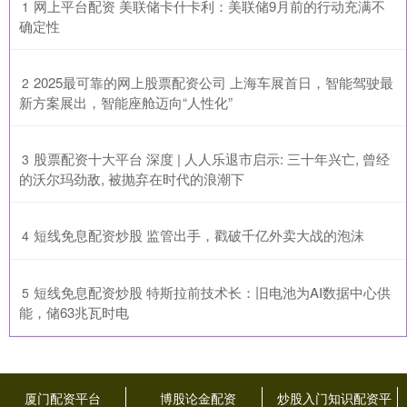
​网上平台配资 美联储卡什卡利：美联储9月前的行动充满不
1
确定性
​2025最可靠的网上股票配资公司 上海车展首日，智能驾驶最
2
新方案展出，智能座舱迈向“人性化”
​股票配资十大平台 深度 | 人人乐退市启示: 三十年兴亡, 曾经
3
的沃尔玛劲敌, 被抛弃在时代的浪潮下
​短线免息配资炒股 监管出手，戳破千亿外卖大战的泡沫
4
​短线免息配资炒股 特斯拉前技术长：旧电池为AI数据中心供
5
能，储63兆瓦时电
厦门配资平台
博股论金配资
炒股入门知识配资平