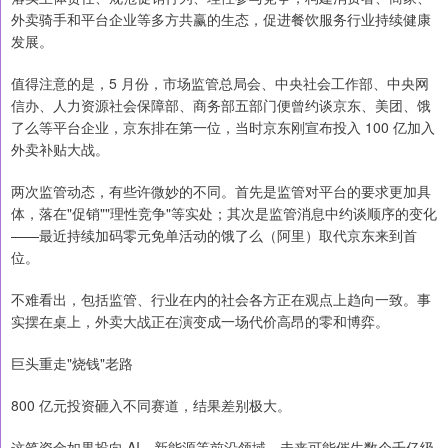
外卖骑手和平台企业等多方共赢的生态，促进餐饮服务行业持续健康
发展。
值得注意的是，5 月份，市场监管总局会、中央社会工作部、中央网
信办、人力资源社会保障部、商务部五部门便曾约谈京东、美团、饿
了么等平台企业，京东排在第一位，当时京东刚宣布投入 100 亿加入
外卖补贴大战。
两次监管动态，有些许微妙的不同。首先是监管对平台的要求更加具
体，落在"促销""理性竞争"等实处；其次是监管消息中约谈顺序的变化
——最近持续加码零元免单活动的饿了么（阿里）取代京东来到首
位。
不难看出，包括监管、行业在内的社会各方正在观点上趋向一致。事
实摆在桌上，外卖大战正在演变成一场代价高昂的零和博弈。
巨头重走"烧钱"老路
800 亿元投资砸入不同赛道，结果差别极大。
这笔资金如果投向 AI、新能源等前沿领域，未来可能催生数个千亿级