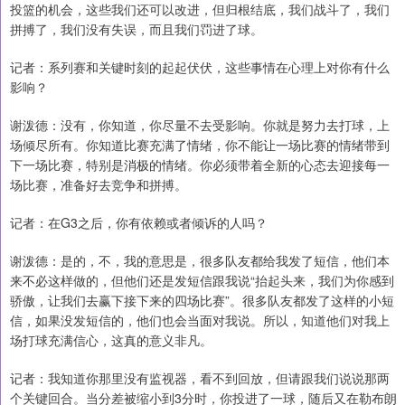
投篮的机会，这些我们还可以改进，但归根结底，我们战斗了，我们
拼搏了，我们没有失误，而且我们罚进了球。
记者：系列赛和关键时刻的起起伏伏，这些事情在心理上对你有什么
影响？
谢泼德：没有，你知道，你尽量不去受影响。你就是努力去打球，上
场倾尽所有。你知道比赛充满了情绪，你不能让一场比赛的情绪带到
下一场比赛，特别是消极的情绪。你必须带着全新的心态去迎接每一
场比赛，准备好去竞争和拼搏。
记者：在G3之后，你有依赖或者倾诉的人吗？
谢泼德：是的，不，我的意思是，很多队友都给我发了短信，他们本
来不必这样做的，但他们还是发短信跟我说“抬起头来，我们为你感到
骄傲，让我们去赢下接下来的四场比赛”。很多队友都发了这样的小短
信，如果没发短信的，他们也会当面对我说。所以，知道他们对我上
场打球充满信心，这真的意义非凡。
记者：我知道你那里没有监视器，看不到回放，但请跟我们说说那两
个关键回合。当分差被缩小到3分时，你投进了一球，随后又在勒布朗