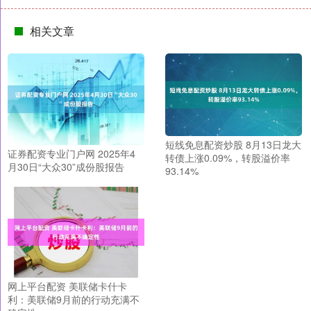
相关文章
短线免息配资炒股 8月13日龙大
证券配资专业门户网 2025年4
转债上涨0.09%，转股溢价率
月30日“大众30”成份股报告
93.14%
网上平台配资 美联储卡什卡
利：美联储9月前的行动充满不