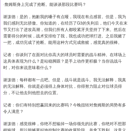
·詹姆斯身上完成了抢断。能谈谈那段比赛吗？
谢泼德：是的，抱歉我的嗓子有点哑，我现在有点感冒。但是，我为
我们感到无比骄傲。你知道的，在经历了G3的失利后，他们今天在末
节又打出了进攻高潮，但我们所有人都咬紧牙关坚持了下来。然后在
需要得分的时候，战术安排给了我，我也成功把球打进。之后我赌了
一把，成功完成了抢断。能用这种方式完成救赎，感觉真的很棒。
记者：你谈到了在面对比你高大的球员时需要的战斗精神。在球场上
这具体表现为什么？是站稳脚跟？是手上动作更积极？当你说战斗
时，对你来说意味着什么？
谢泼德：每样都有一点吧。但是，战斗就是战斗。我无法解释，我真
的无法解释。你就是必须得上身体对抗，你得努力阻止对位球员得
分，不让他去到他想去的位置。
记者：你们有特别想赢回来的比赛吗？今晚扭转对詹姆斯的局势有多
令人满意？
谢泼德：感觉很棒，你绝不想输掉一场你领先的比赛，你绝对不想那
样输球。所以能够更好地控制比赛的收尾阶段，并拿下胜利，这意义