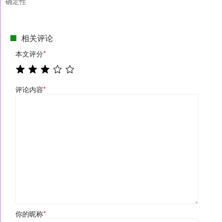
确定性
相关评论
本文评分
*
评论内容
*
你的昵称
*