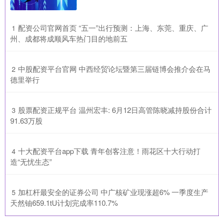
​配资公司官网首页 “五一”出行预测：上海、东莞、重庆、广
1
州、成都将成顺风车热门目的地前五
​中股配资平台官网 中西经贸论坛暨第三届链博会推介会在马
2
德里举行
​股票配资正规平台 温州宏丰: 6月12日高管陈晓减持股份合计
3
91.63万股
​十大配资平台app下载 青年创客注意！雨花区十大行动打
4
造“无忧生态”
​加杠杆最安全的证券公司 中广核矿业现涨超6% 一季度生产
5
天然铀659.1tU计划完成率110.7%