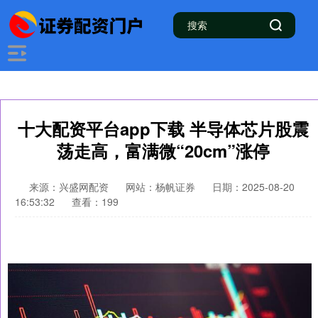
十大配资平台app下载 半导体芯片股震
荡走高，富满微“20cm”涨停
来源：兴盛网配资
网站：杨帆证券
日期：2025-08-20
16:53:32
查看：199