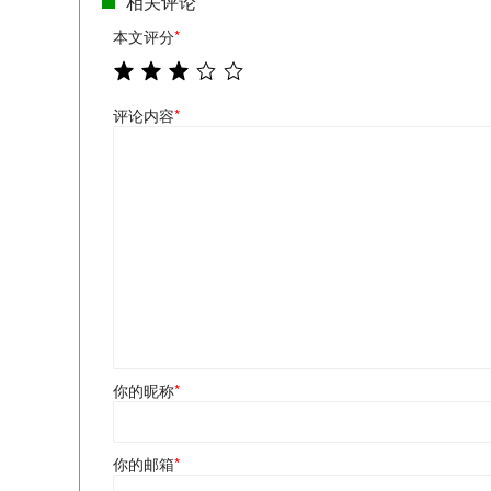
相关评论
本文评分
*
评论内容
*
你的昵称
*
你的邮箱
*