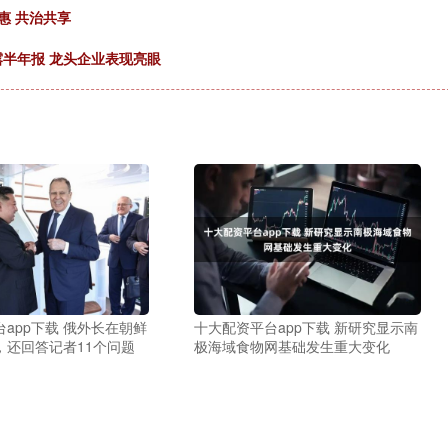
惠 共治共享
露半年报 龙头企业表现亮眼
app下载 俄外长在朝鲜
十大配资平台app下载 新研究显示南
，还回答记者11个问题
极海域食物网基础发生重大变化