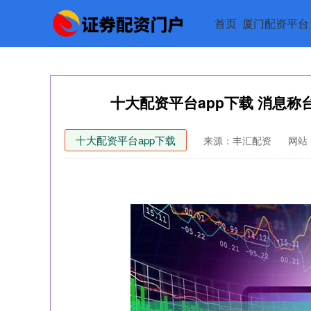
首页
厦门配资平台
十大配资平台app下载 消息称
十大配资平台app下载
来源：丰汇配资
网站