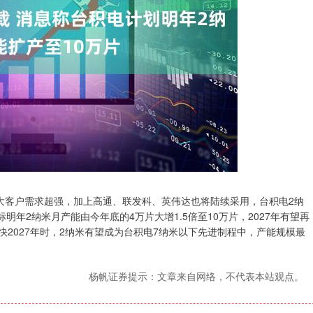
大客户需求超强，加上高通、联发科、英伟达也将陆续采用，台积电2纳
明年2纳米月产能由今年底的4万片大增1.5倍至10万片，2027年有望再
快2027年时，2纳米有望成为台积电7纳米以下先进制程中，产能规模最
杨帆证券提示：文章来自网络，不代表本站观点。